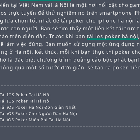
iến tại Việt Nam vàHà Nôi là một nơi nổi bật cho ga
os trực tuyến để thử nghiệm nó trên smartphone iP
 lựa chọn tốt nhất để tải poker cho iphone hà nội l
cược con người. Bạn sẽ tìm thấy một liên kết tải trực
nào trên diễn đàn. Trước khi bạn
tải ios poker hà nội
sẽ làm việc đúng. Bạn muốn sử dụng một ứng dụng n
ụng ở Hà nội. Kết thúc, mỗi khi bạn thực thi poker ch
hớ là đặc biệt chương trình quảng cáo bộc phát bạnF
 thông qua một số bước đơn giản, sẽ tạo ra poker hiệ
ải IOS Poker Tại Hà Nội
ải IOS Poker Tại Hà Nội
ải iOS Poker Hà Nội Đơn Giản Nhất
ải iOS Poker Cho Người Dân Hà Nội
ải iOS Poker Miễn Phí Tại Hà Nội